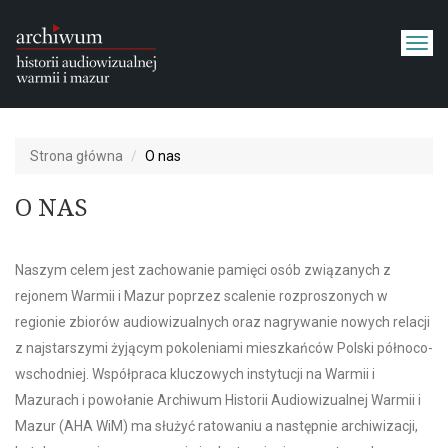
T
o
g
g
l
e
Strona główna
O nas
n
a
O NAS
v
i
g
a
Naszym celem jest zachowanie pamięci osób związanych z
t
rejonem Warmii i Mazur poprzez scalenie rozproszonych w
i
regionie zbiorów audiowizualnych oraz nagrywanie nowych relacji
o
n
z najstarszymi żyjącym pokoleniami mieszkańców Polski północo-
wschodniej. Współpraca kluczowych instytucji na Warmii i
Mazurach i powołanie Archiwum Historii Audiowizualnej Warmii i
Mazur (AHA WiM) ma służyć ratowaniu a następnie archiwizacji,