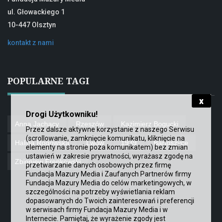
ul. Głowackiego 1
10-447 Olsztyn
kontakt z nami
POPULARNE TAGI
x
Drogi Użytkowniku!
Anna Jachacy
Rzeszów
Kazimierz Bogucki
Przez dalsze aktywne korzystanie z naszego Serwisu
(scrollowanie, zamknięcie komunikatu, kliknięcie na
Halina Rogowska
Lwów
1939
Bartoszyce
elementy na stronie poza komunikatem) bez zmian
ustawień w zakresie prywatności, wyrażasz zgodę na
Zbigniew Frenkowski
przetwarzanie danych osobowych przez firmę
Fundacja Mazury Media i Zaufanych Partnerów firmy
Fundacja Mazury Media do celów marketingowych
, w
szczególności na potrzeby wyświetlania reklam
dopasowanych do Twoich zainteresowań i preferencji
w serwisach firmy Fundacja Mazury Media i w
Internecie. Pamiętaj, że wyrażenie zgody jest