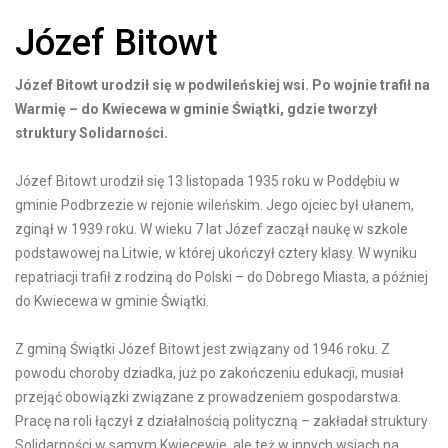
Józef Bitowt
Józef Bitowt urodził się w podwileńskiej wsi. Po wojnie trafił na
Warmię – do Kwiecewa w gminie Świątki, gdzie tworzył
struktury Solidarności.
Józef Bitowt urodził się 13 listopada 1935 roku w Poddębiu w
gminie Podbrzezie w rejonie wileńskim. Jego ojciec był ułanem,
zginął w 1939 roku. W wieku 7 lat Józef zaczął naukę w szkole
podstawowej na Litwie, w której ukończył cztery klasy. W wyniku
repatriacji trafił z rodziną do Polski – do Dobrego Miasta, a później
do Kwiecewa w gminie Świątki.
Z gminą Świątki Józef Bitowt jest związany od 1946 roku. Z
powodu choroby dziadka, już po zakończeniu edukacji, musiał
przejąć obowiązki związane z prowadzeniem gospodarstwa.
Pracę na roli łączył z działalnością polityczną – zakładał struktury
Solidarności w samym Kwiecewie, ale też w innych wsiach na