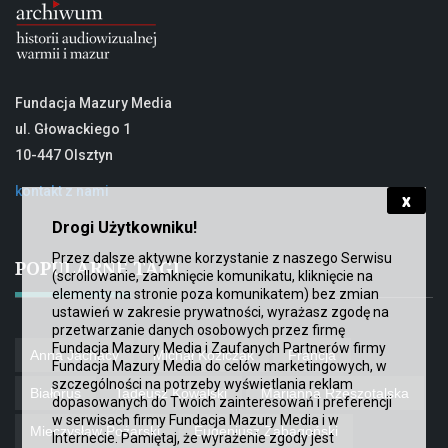
Fundacja Mazury Media
ul. Głowackiego 1
10-447 Olsztyn
kontakt z nami
x
Drogi Użytkowniku!
Przez dalsze aktywne korzystanie z naszego Serwisu
POPULARNE TAGI
(scrollowanie, zamknięcie komunikatu, kliknięcie na
elementy na stronie poza komunikatem) bez zmian
ustawień w zakresie prywatności, wyrażasz zgodę na
przetwarzanie danych osobowych przez firmę
Fundacja Mazury Media i Zaufanych Partnerów firmy
Anna Jachacy
Michał Koziczak
Francja
Fundacja Mazury Media do celów marketingowych
, w
szczególności na potrzeby wyświetlania reklam
Białoruś
Tadeusz Kowalski
Marianna Rzeszotalska
dopasowanych do Twoich zainteresowań i preferencji
w serwisach firmy Fundacja Mazury Media i w
Mieczysław Pożarski
Eugeniusz Zabagoński
Internecie. Pamiętaj, że wyrażenie zgody jest