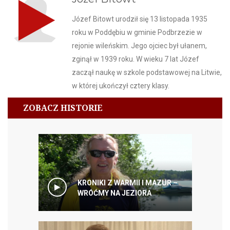
Józef Bitowt urodził się 13 listopada 1935
roku w Poddębiu w gminie Podbrzezie w
rejonie wileńskim. Jego ojciec był ułanem,
zginął w 1939 roku. W wieku 7 lat Józef
zaczął naukę w szkole podstawowej na Litwie,
w której ukończył cztery klasy.
ZOBACZ HISTORIE
KRONIKI Z WARMII I MAZUR –
WRÓĆMY NA JEZIORA